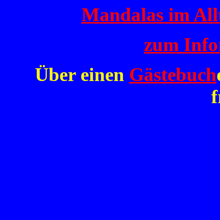
Mandalas im All
zum Inf
Über einen
Gästebuch
f